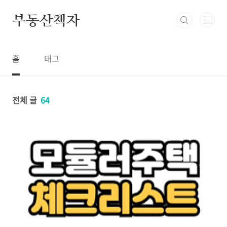
본문 바로가기
부동산책자
홈
태그
전체 글
64