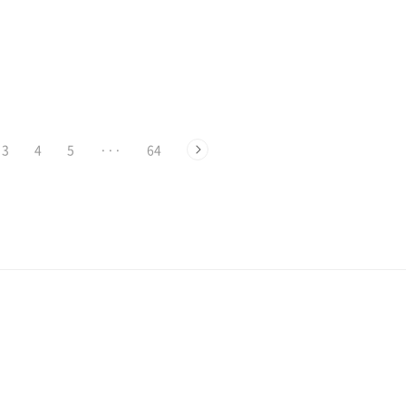
3
4
5
···
64