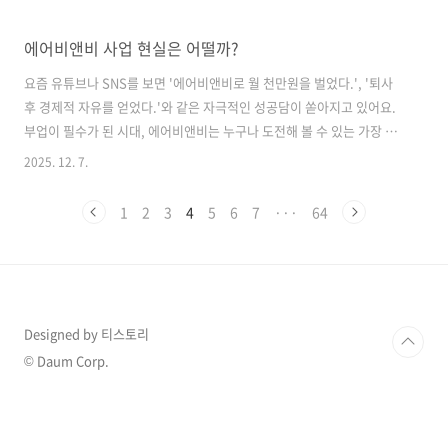
에어비앤비 사업 현실은 어떨까?
요즘 유튜브나 SNS를 보면 '에어비앤비로 월 천만원을 벌었다.', '퇴사
후 경제적 자유를 얻었다.'와 같은 자극적인 성공담이 쏟아지고 있어요.
부업이 필수가 된 시대, 에어비앤비는 누구나 도전해 볼 수 있는 가장 현
실적인 사업으로 쉬워 보이지만 현실은 어떨까요? 정말 생각처럼 쉽게,
2025. 12. 7.
에어비앤비가 황금알을 낳아 줄까요? 오늘은 에어비앤비 사업의 실제 현
실을 알려드리려고 해요. 좋은점뿐 아니라 감춰진 어려움까지 모두 알려
1
2
3
4
5
6
7
···
64
드릴테니 이 글을 집중해서 읽어보세요. 에어비앤비 사업은 왜 매력적일
까?에어비앤비가 매력적인 가장 큰 이유는 이유는 투자 대비 높은 수익
을 기대할 수 있기 때문이에요.주택을 소유한 주인이 월세로 100만원을
받고 있을 때, 이를 에어비앤비로 전환하면 월 200~400만원 이상의 수익
을 올..
Designed by 티스토리
© Daum Corp.