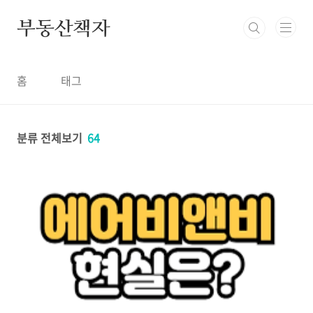
본문 바로가기
부동산책자
홈
태그
분류 전체보기
64