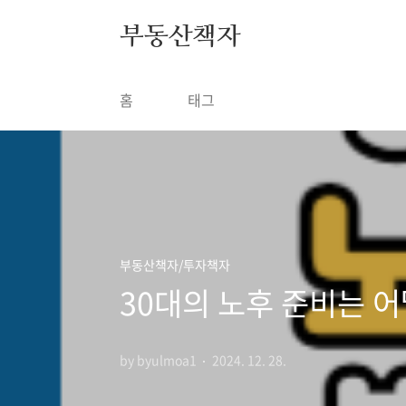
본문 바로가기
부동산책자
홈
태그
부동산책자/투자책자
30대의 노후 준비는 어
by byulmoa1
2024. 12. 28.