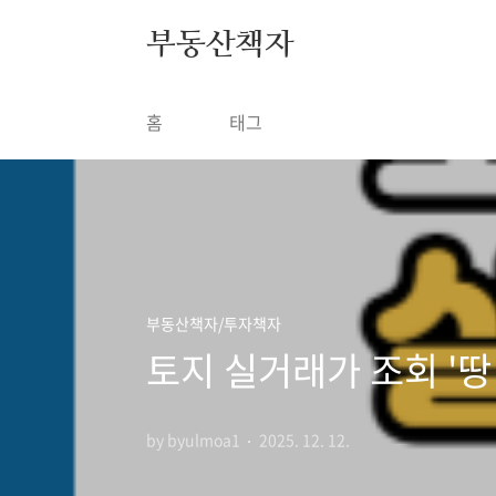
본문 바로가기
부동산책자
홈
태그
부동산책자/투자책자
토지 실거래가 조회 '땅
by byulmoa1
2025. 12. 12.