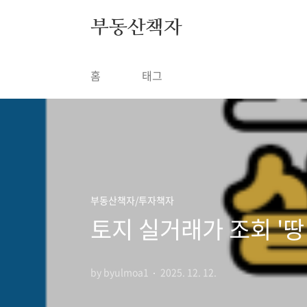
본문 바로가기
부동산책자
홈
태그
부동산책자/투자책자
토지 실거래가 조회 '땅
by byulmoa1
2025. 12. 12.